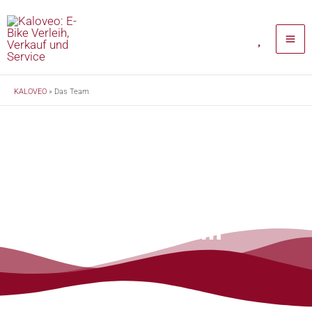
Zum
Inhalt
springen
KALOVEO
»
Das Team
Unser Team