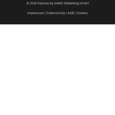
© 2026 Kaloveo by SAMO Marketing GmbH
Impressum
|
Datenschutz
|
AGB
|
Cookies
Wie können wir helfen?
Unsere E-Bikes haben wir in vielen Rahmengrößen &
Farben (und KM-Stände bei gebrauchten Modellen). Bitte
nehmen Sie Kontakt mit uns auf, um die Möglichkeiten zu
besprechen.
Name
E-
Mail