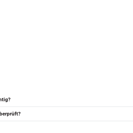
htig?
berprüft?