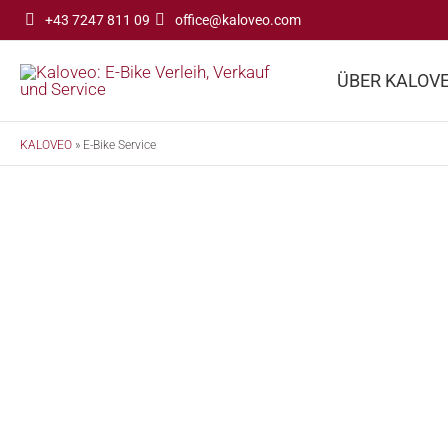
Zum
+43 7247 811 09
office@kaloveo.com
Inhalt
springen
ÜBER KALOV
KALOVEO
»
E-Bike Service