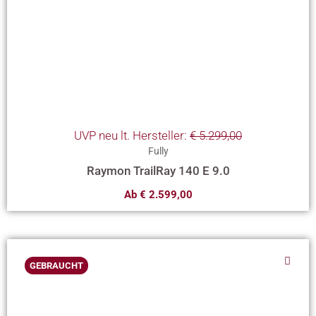
der
Produktseite
gewählt
werden
UVP neu lt. Hersteller:
€
5.299,00
Fully
Raymon TrailRay 140 E 9.0
Ab
€
2.599,00
Dieses
GEBRAUCHT
Produkt
weist
mehrere