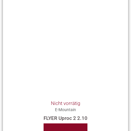
Varianten
auf.
Die
Optionen
können
auf
der
Produktseite
gewählt
werden
Nicht vorrätig
E-Mountain
FLYER Uproc 2 2.10
Ausführung wählen