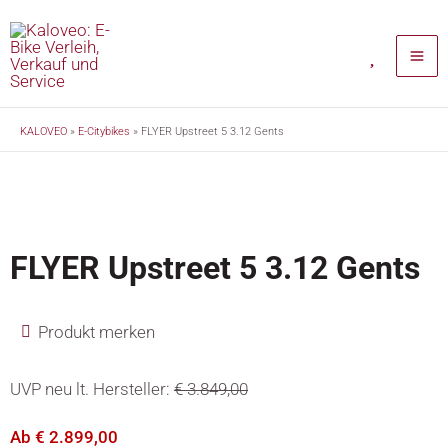
Zum
Inhalt
springen
KALOVEO
»
E-Citybikes
»
FLYER Upstreet 5 3.12 Gents
NEUWARE
FLYER Upstreet 5 3.12 Gents
Produkt merken
UVP neu lt. Hersteller:
€
3.849,00
Ab
€
2.899,00