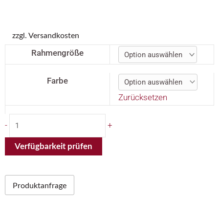
zzgl. Versandkosten
FLYER
Rahmengröße
Upstreet
5
Farbe
3.12
Zurücksetzen
Gents
Menge
-
+
Verfügbarkeit prüfen
Produktanfrage