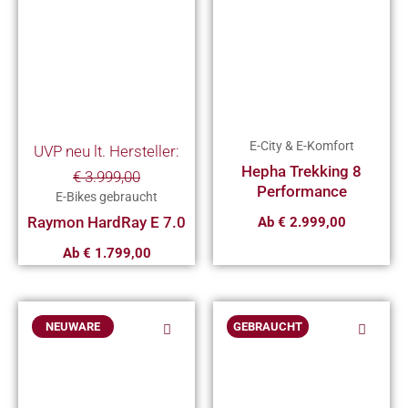
weist
weist
mehrere
mehrere
Varianten
Variante
auf.
auf.
Die
Die
Optionen
Optionen
E-City & E-Komfort
UVP neu lt. Hersteller:
können
können
Hepha Trekking 8
€
3.999,00
auf
auf
Performance
E-Bikes gebraucht
der
der
Raymon HardRay E 7.0
Ab
€
2.999,00
Produktseite
Produkts
Ab
€
1.799,00
gewählt
gewählt
werden
werden
Dieses
Diese
NEUWARE
GEBRAUCHT
Produkt
Produ
weist
weist
mehrere
mehr