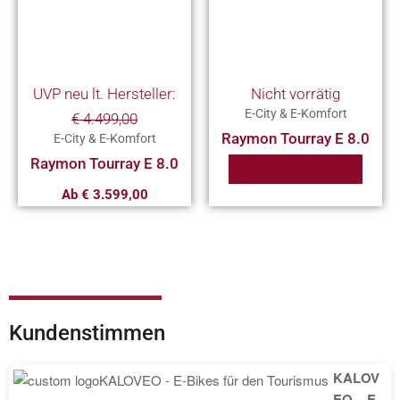
Varianten
Varia
auf.
auf.
Die
Die
Optionen
Optio
UVP neu lt. Hersteller:
Nicht vorrätig
können
könn
E-City & E-Komfort
€
4.499,00
auf
auf
Raymon Tourray E 8.0
E-City & E-Komfort
der
der
Raymon Tourray E 8.0
Ausführung wählen
Produktseite
Produ
Ab
€
3.599,00
gewählt
gewäh
werden
werd
Kundenstimmen
KALOV
EO – E-