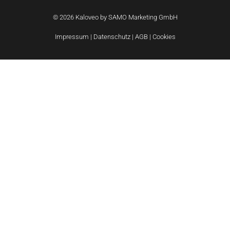
© 2026 Kaloveo by SAMO Marketing GmbH
Impressum
|
Datenschutz
|
AGB
|
Cookies
Wie können wir helfen?
Unsere E-Bikes haben wir in vielen Rahmengrößen &
Farben (und KM-Stände bei gebrauchten Modellen). Bitte
nehmen Sie Kontakt mit uns auf, um die Möglichkeiten zu
besprechen.
Name
E-
Mail