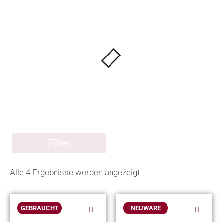
Filter
Alle 4 Ergebnisse werden angezeigt
Dieses
Dieses
GEBRAUCHT
NEUWARE
Produkt
Produkt