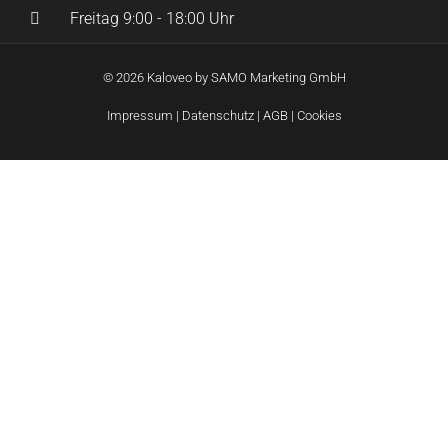
Freitag 9:00 - 18:00 Uhr
© 2026 Kaloveo by SAMO Marketing GmbH
Impressum
|
Datenschutz
|
AGB
|
Cookies
Wie können wir helfen?
Unsere E-Bikes haben wir in vielen Rahmengrößen &
Farben (und KM-Stände bei gebrauchten Modellen). Bitte
nehmen Sie Kontakt mit uns auf, um die Möglichkeiten zu
besprechen.
Name
E-