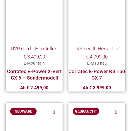
weist
weist
mehrere
mehrere
Varianten
Variante
auf.
auf.
Die
Die
Optionen
Optionen
UVP neu lt. Hersteller:
UVP neu lt. Hersteller:
können
können
€
3.499,00
€
4.999,00
auf
auf
E-Mountain
E-MTB neu
der
der
Corratec E-Power X-Vert
Corratec E-Power RS 160
Produktseite
Produkts
CX 6 – Sondermodell
CX 7
gewählt
gewählt
Ab
€
2.499,00
Ab
€
3.999,00
werden
werden
Dieses
Dieses
NEUWARE
GEBRAUCHT
Produkt
Produkt
weist
weist