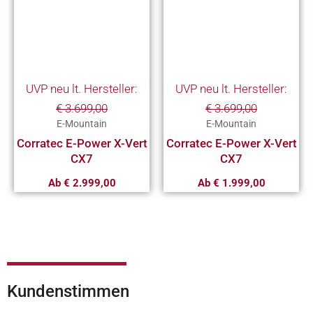
mehrere
mehrere
Varianten
Variante
auf.
auf.
Die
Die
Optionen
Optionen
UVP neu lt. Hersteller:
UVP neu lt. Hersteller:
können
können
€
3.699,00
€
3.699,00
auf
auf
E-Mountain
E-Mountain
der
der
Corratec E-Power X-Vert
Corratec E-Power X-Vert
Produktseite
Produkts
CX7
CX7
gewählt
gewählt
Ab
€
2.999,00
Ab
€
1.999,00
werden
werden
Kundenstimmen