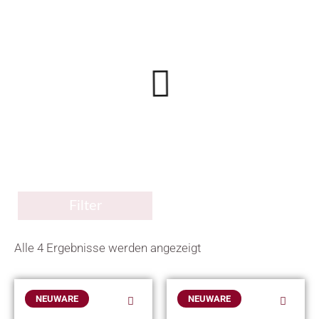
Filter
Alle 4 Ergebnisse werden angezeigt
Dieses
Dieses
NEUWARE
NEUWARE
Produkt
Produkt