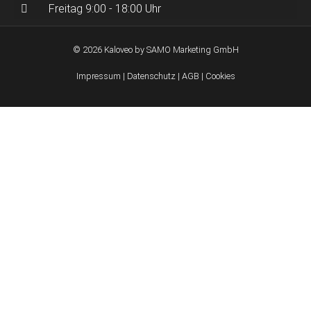
Freitag 9:00 - 18:00 Uhr
© 2026 Kaloveo by SAMO Marketing GmbH
Impressum
|
Datenschutz
|
AGB
|
Cookies
Wie können wir helfen?
Unsere E-Bikes haben wir in vielen Rahmengrößen &
Farben (und KM-Stände bei gebrauchten Modellen). Bitte
nehmen Sie Kontakt mit uns auf, um die Möglichkeiten zu
besprechen.
Name
E-