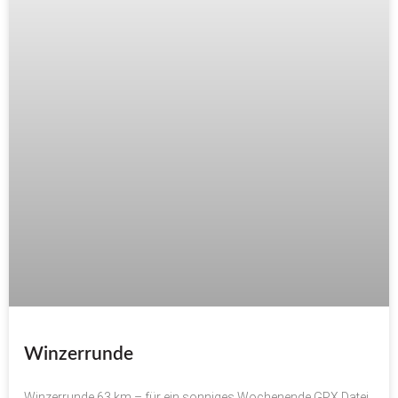
Winzerrunde
Winzerrunde 63 km – für ein sonniges Wochenende GPX Datei